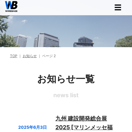
☰
TOP
｜
お知らせ
｜
ページ 2
お知らせ一覧
news list
九州 建設開発総合展
2025 [マリンメッセ福
2025年6月3日